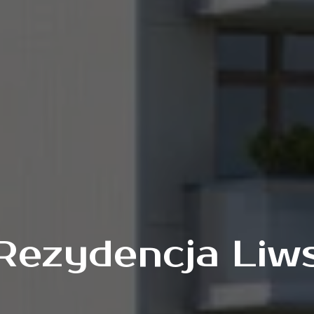
ezydencja Liw