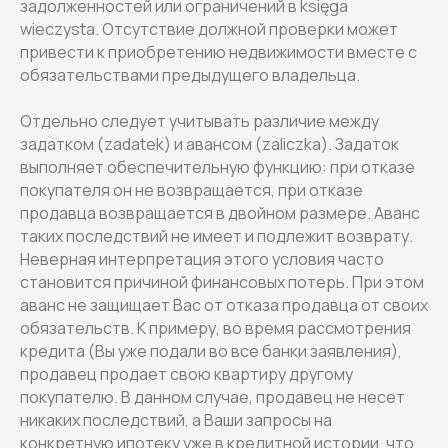
задолженностей или ограничений в księga
wieczysta. Отсутствие должной проверки может
привести к приобретению недвижимости вместе с
обязательствами предыдущего владельца.
Отдельно следует учитывать различие между
задатком (zadatek) и авансом (zaliczka). Задаток
выполняет обеспечительную функцию: при отказе
покупателя он не возвращается, при отказе
продавца возвращается в двойном размере. Аванс
таких последствий не имеет и подлежит возврату.
Неверная интерпретация этого условия часто
становится причиной финансовых потерь. При этом
аванс не защищает Вас от отказа продавца от своих
обязательств. К примеру, во время рассмотрения
кредита (Вы уже подали во все банки заявления),
продавец продает свою квартиру другому
покупателю. В данном случае, продавец не несет
никаких последствий, а Ваши запросы на
конкретную ипотеку уже в кредитной истории, что