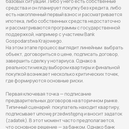
базовых ситуаций. Либо у него есть собственные
средства и он планирует покупку без кредита, либо
есть накопленный первый взнос и рассматривается
ипотека, либо собственных средств недостаточно
и рассматриваются программы с государственной
поддержкой, например с участием Bank
Gospodarstwa Krajowego.
На этом этапе процесс выглядит линейным: выбрать
объект, договориться о цене, подписать договор,
завершить сделку у нотариуса. Однако в
реальности между выбором квартиры и финальной
покупкой возникает несколько критических точек,
где формируются основные риски.
Первая ключевая точка — подписание
предварительных договоров на вторичном рынке.
Типичный сценарий: покупатель находит квартиру,
подписывает umowę przedwstępną и вносит задаток
(zadatek). В этот момент часто предполагается,
что основное решение — за банком. Однако банк